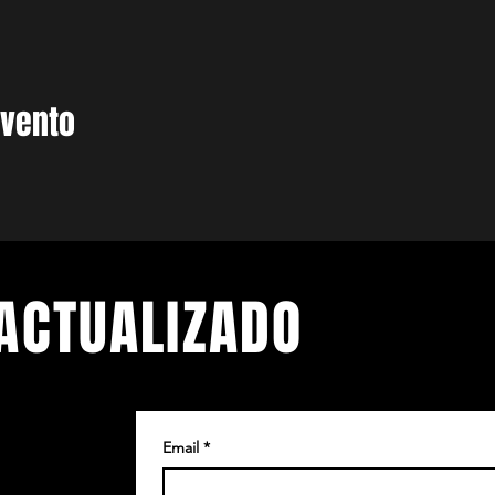
evento
ACTUALIZADO
Email
*
.