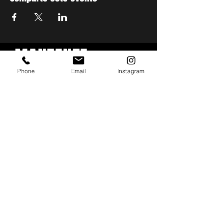
MANTENTE
Phone
Email
Instagram
ACTUALIZADO
Con todos los conciertos y
eventos. Regístrese para
recibir nuestro boletín
Email
*
Subscribe
I want to subscribe to your mailing list.