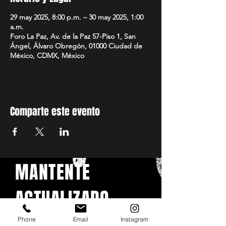
29 may 2025, 8:00 p.m. – 30 may 2025, 1:00
a.m.
Foro La Paz, Av. de la Paz 57-Piso 1, San
Ángel, Álvaro Obregón, 01000 Ciudad de
México, CDMX, México
Comparte este evento
MANTENTE
ACTUALIZADO
Phone
Email
Instagram
Con todos los conciertos y