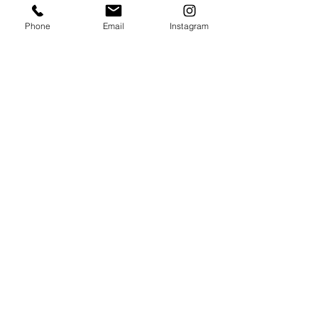
ACTUALIZADO
Phone
Email
Instagram
Con todos los conciertos y
eventos. Regístrese para
recibir nuestro boletín
Email
*
Subscribe
I want to subscribe to your mailing list.
booking@forolapaz.live
.
Aviso de
privacidad
55 9056
9896