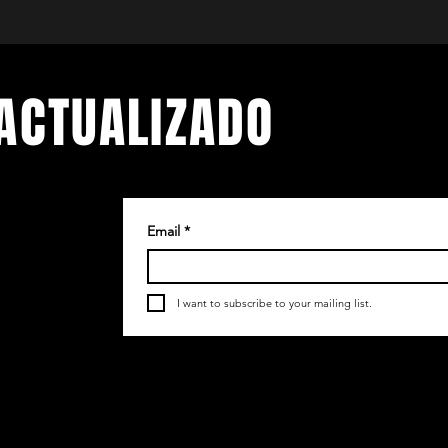
ACTUALIZADO
Email
*
.
etín
I want to subscribe to your mailing list.