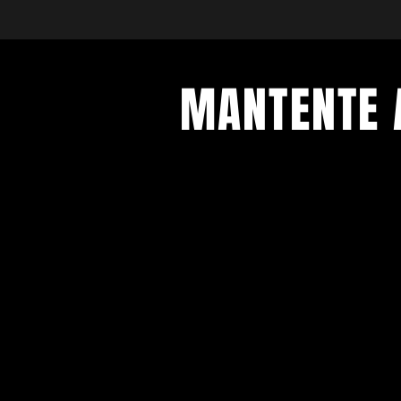
MANTENTE 
Con todos los conciertos y eventos
Regístrese para recibir nuestro bol