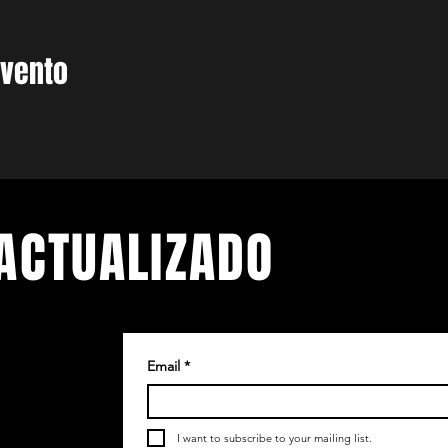
evento
ACTUALIZADO
Email
*
.
etín
I want to subscribe to your mailing list.