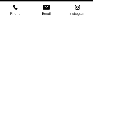
ACTUALIZADO
Phone
Email
Instagram
Con todos los conciertos y
eventos. Regístrese para
recibir nuestro boletín
Email
*
Subscribe
I want to subscribe to your mailing list.
booking@forolapaz.live
.
Aviso de
privacidad
55 9056