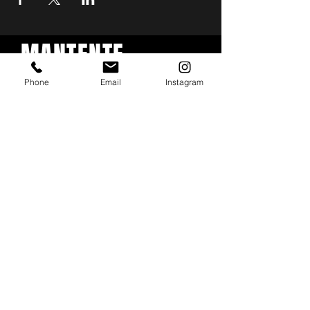
MANTENTE
ACTUALIZADO
Phone
Email
Instagram
Con todos los conciertos y
eventos. Regístrese para
recibir nuestro boletín
Email
*
Subscribe
I want to subscribe to your mailing list.