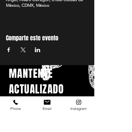
México, CDMX, México
Comparte este evento
MANTENTE
ACTUALIZADO
Con todos los conciertos y
eventos. Regístrese para
Phone
Email
Instagram
recibir nuestro boletín
Email
*