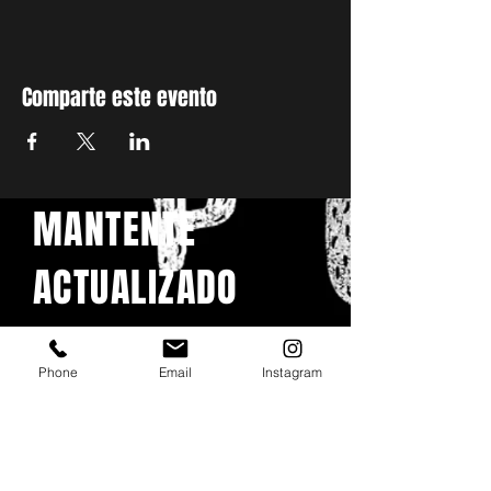
Comparte este evento
MANTENTE
ACTUALIZADO
Con todos los conciertos y
eventos. Regístrese para
Phone
Email
Instagram
recibir nuestro boletín
Email
*