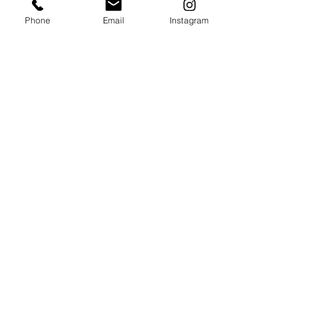
ACTUALIZADO
Phone
Email
Instagram
Con todos los conciertos y
eventos. Regístrese para
recibir nuestro boletín
Email
*
Subscribe
I want to subscribe to your mailing list.
booking@forolapaz.live
.
Aviso de
privacidad
55 9056
9896