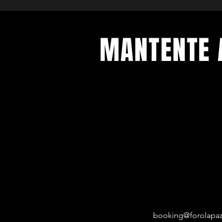
MANTENTE 
Con todos los conciertos y eventos
Regístrese para recibir nuestro bol
booking@forolapaz.