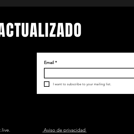
ACTUALIZADO
Email
*
.
etín
I want to subscribe to your mailing list.
live
.
Aviso de privacidad
55 905