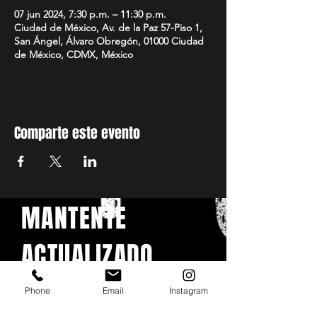
07 jun 2024, 7:30 p.m. – 11:30 p.m.
Ciudad de México, Av. de la Paz 57-Piso 1,
San Ángel, Álvaro Obregón, 01000 Ciudad
de México, CDMX, México
Comparte este evento
MANTENTE
ACTUALIZADO
Con todos los conciertos y
Phone
Email
Instagram
eventos. Regístrese para