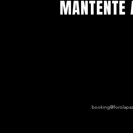
MANTENTE 
Con todos los conciertos y eventos
Regístrese para recibir nuestro bol
booking@forolapaz.