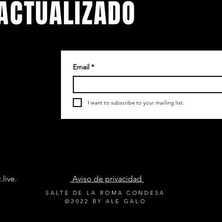
ACTUALIZADO
Email
*
.
etín
I want to subscribe to your mailing list.
live
.
Aviso de privacidad
55 905
SALTE DE LA ROMA CONDESA
©2022 BY ALE GALO