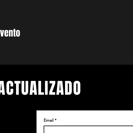
evento
ACTUALIZADO
Email
*
.