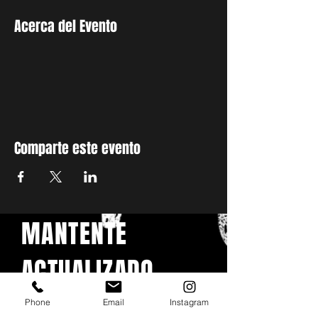
Acerca del Evento
Comparte este evento
MANTENTE
ACTUALIZADO
Con todos los conciertos y
Phone
Email
Instagram
eventos. Regístrese para