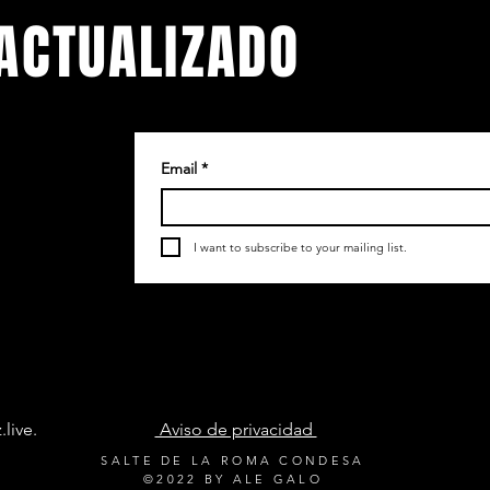
ACTUALIZADO
Email
*
.
etín
I want to subscribe to your mailing list.
live
.
Aviso de privacidad
55 905
SALTE DE LA ROMA CONDESA
©2022 BY ALE GALO