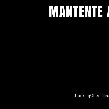
MANTENTE 
Con todos los conciertos y eventos
Regístrese para recibir nuestro bol
booking@forolapaz.