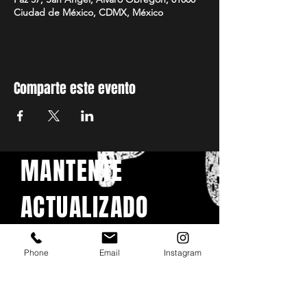
Ciudad de México, CDMX, México
Comparte este evento
MANTENTE
ACTUALIZADO
Con todos los conciertos y
eventos. Regístrese para
Phone
Email
Instagram
recibir nuestro boletín
Email
*