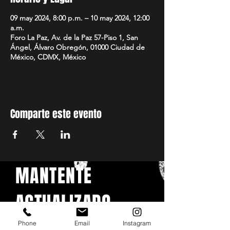
09 may 2024, 8:00 p.m. – 10 may 2024, 12:00
a.m.
Foro La Paz, Av. de la Paz 57-Piso 1, San
Ángel, Álvaro Obregón, 01000 Ciudad de
México, CDMX, México
Comparte este evento
MANTENTE
ACTUALIZADO
Phone
Email
Instagram
Con todos los conciertos y