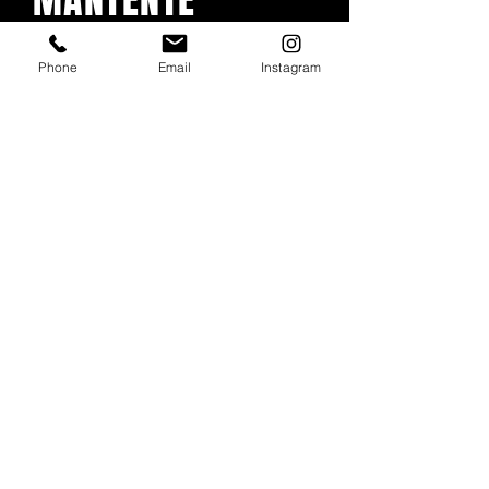
ACTUALIZADO
Phone
Email
Instagram
Con todos los conciertos y
eventos. Regístrese para
recibir nuestro boletín
Email
*
Subscribe
I want to subscribe to your mailing list.
booking@forolapaz.live
.
Aviso de